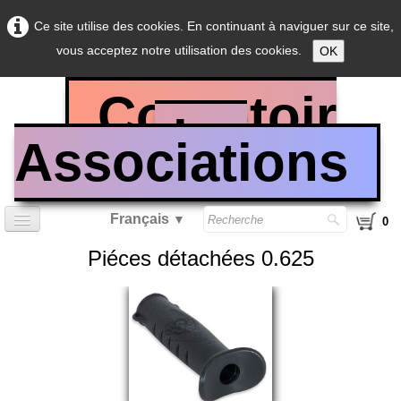
Ce site utilise des cookies. En continuant à naviguer sur ce site,
vous acceptez notre utilisation des cookies.
OK
Comptoir
des
Associations
Français
▼
0
Piéces détachées 0.625
Accueil
Sarbacane calibre 0.40
Sarbacane calibre 0.50
Sarbacane calibre 0.625