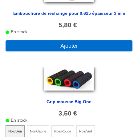
Sarbacane Tout Petits
Embouchure de rechange pour 0.625 épaisseur 3 mm
5,80 €
Rangement, Entretien et repose sarbacane
En stock
Potence, chevalet et Ciblerie
Ajouter
Sarbacane .357 magnum
Livre
Pour valoriser votre asso
Lancer et Arts Martiaux
Grip mousse Big One
3,50 €
Tutos Sarbacane
En stock
BLOG
Noir/Bleu
Noir/Jaune
Noir/Rouge
Noir/Vert