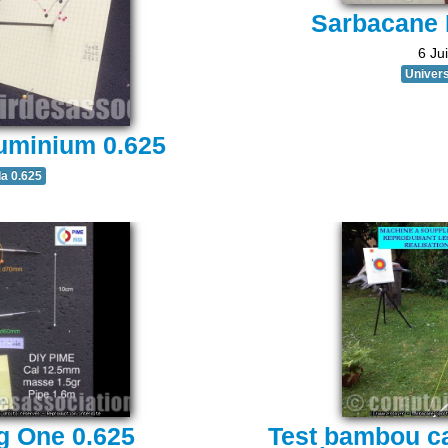
Sarbacane 
6 Jui
Univers
uminium 0.625
la 0.625
g One 0.625
Test bambou c