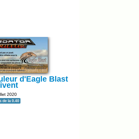
leur d'Eagle Blast
rivent
llet 2020
 de la 0.40