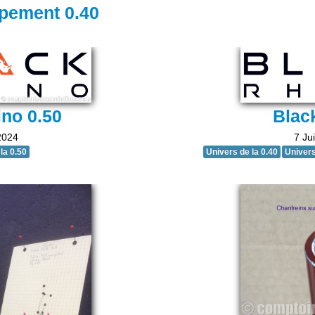
upement 0.40
ino 0.50
Blac
2024
7 Jui
la 0.50
Univers de la 0.40
Univers