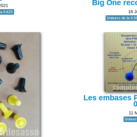
Big One rec
2021
18 J
la 0.625
Univers de la 0.5
Les embases P
0
11 
Univers