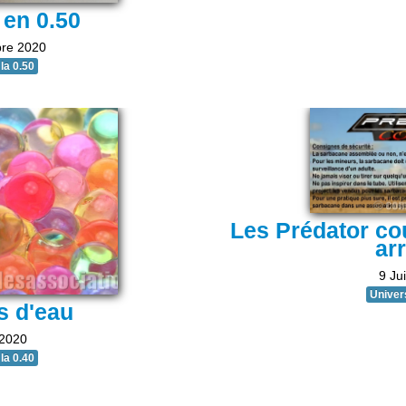
en 0.50
re 2020
la 0.50
Les Prédator cou
ar
9 Jui
Univers
s d'eau
 2020
la 0.40