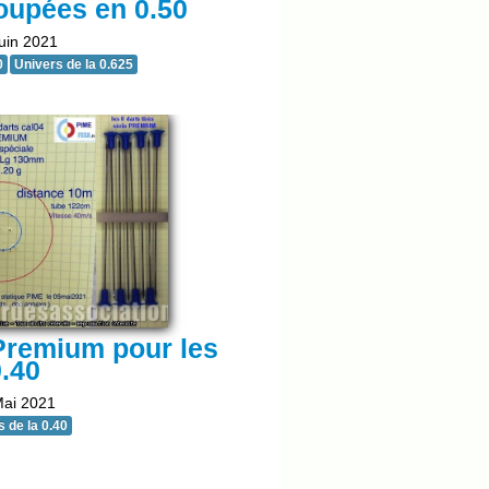
oupées en 0.50
uin 2021
0
Univers de la 0.625
remium pour les
.40
Mai 2021
 de la 0.40