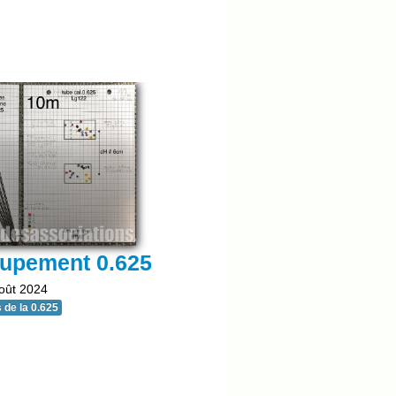
oupement 0.625
oût 2024
 de la 0.625